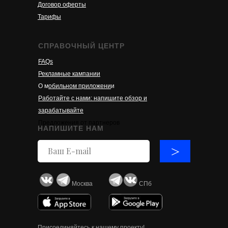
Договор оферты
Тарифы
СПРАВОЧНЫЙ ЦЕНТР
FAQs
Рекламные кампании
О м
обильном приложени
и
Работайте с нами: напишите обзор и
зарабатывайте
Предложения от партнеров
НАПИШИТЕ НАМ
>
Москва
СПб
Присоединяйтесь к нашему проекту!