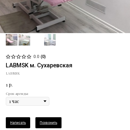
0.0
(
0
)
LABMSK м. Сухаревская
LABMSK
р.
1
Срок аренды
Написать
Позвонить