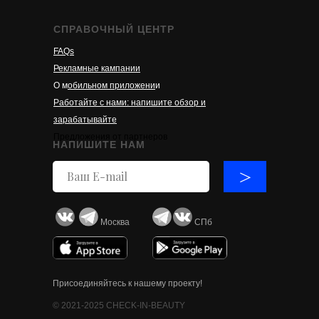
СПРАВОЧНЫЙ ЦЕНТР
FAQs
Рекламные кампании
О м
обильном приложени
и
Работайте с нами: напишите обзор и
зарабатывайте
Предложения от партнеров
НАПИШИТЕ НАМ
>
Москва
СПб
Присоединяйтесь к нашему проекту!
© 2021-2025 CHECK-IN-BEAUTY