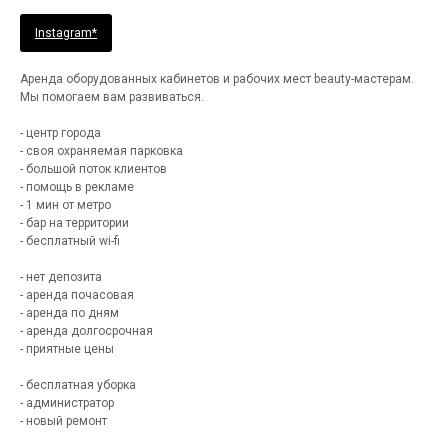
Instagram*
Аренда оборудованных кабинетов и рабочих мест beauty-мастерам.
Мы помогаем вам развиваться.
- центр города
- своя охраняемая парковка
- большой поток клиентов
- помощь в рекламе
- 1 мин от метро
- бар на территории
- бесплатный wi-fi
- нет депозита
- аренда почасовая
- аренда по дням
- аренда долгосрочная
- приятные цены
- бесплатная уборка
- администратор
- новый ремонт