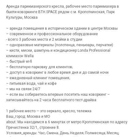
Аренда парикмахерского кресла, рабочее место парикмахера в
бьюти-коворкинге BTH.SPACE рядом с м. Кропоткинская, Парк
Культуры, Москва
– аренда помещения в историческом здании в центре Москвы
– современное и профессиональное оборудование
- всего 3 рабочих места и 2 мойки в студии
– одноразовые материалы (полотенца, пеньюары, перчатки)
– кисти, миски, шампунь и кондиционер Londa Professional
климазон Wella
– быстрый wi-fi
– бесплатную парковку для клиентов;
– доступ в коворкинг в любое время дня и до самой ночи
– ежедневный клининг помещения;
– питьевая вода, чай и кофе
– мы на связи 24/7
– если вы собираетесь впервые посетить наш коворкинг –
записывайтесь на 2 часа бесплатного тест-драйва
1 рабочее место — это зеркало, кресло, тележка
Ваш_город: Москва и МО
about: Мы находимся в 6 минутах от метро Кропоткинская по адресу
Пречистенка 32/1, строение 8.
Условия_аренды: Час; Смена; День; Неделя; Полмесяца; Месяц;