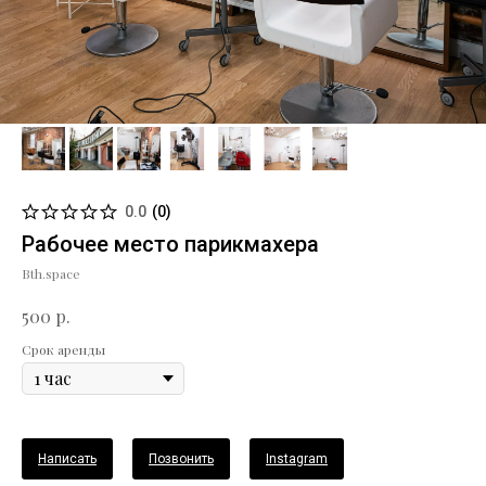
0.0
(
0
)
Рабочее место парикмахера
Bth.space
р.
500
Срок аренды
Написать
Позвонить
Instagram