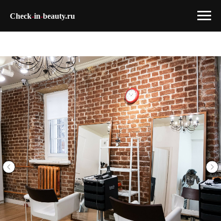
Check
-
in
-
beauty.ru