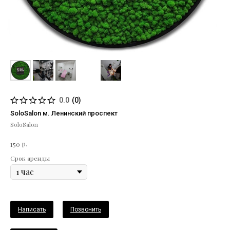
0.0
(
0
)
SoloSalon м. Ленинский проспект
SoloSalon
р.
150
Срок аренды
Написать
Позвонить