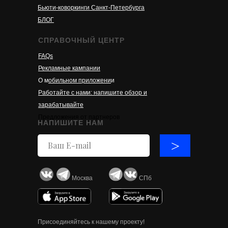
Бьюти-коворкинги Санкт-Петербурга
БЛОГ
СПРАВОЧНЫЙ ЦЕНТР
FAQs
Рекламные кампании
О м
обильном приложени
и
Работайте с нами: напишите обзор и
зарабатывайте
Предложения от партнеров
НАПИШИТЕ НАМ
>
Москва
СПб
Присоединяйтесь к нашему проекту!