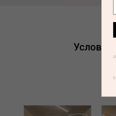
Условия 
д
Бьюти-
парикма
В
космет