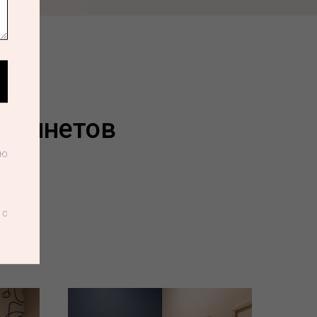
кабинетов
лю
 с