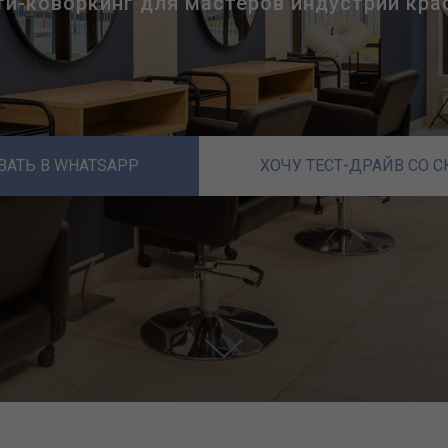
и-коворкинг для мастеров индустрии кр
АТЬ В WHATSAPP
ХОЧУ ТЕСТ-ДРАЙВ СО 