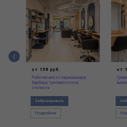
от 198 руб.
от 
ткой
Рабочее место парикмахера,
Грим
барбера, тритментолога,
виза
стилиста
Забронировать
Заб
Подробнее
По