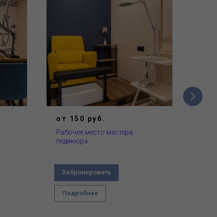
от 150 руб.
от 
Рабочее место мастера
Каби
педикюра
Забронировать
За
Подробнее
По