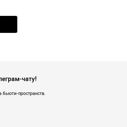
О
!
леграм-чату
 бьюти-пространств.